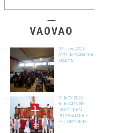
VAOVAO
07 Jiona 2026 –
SVM : MPIANATRA
MANGA
31 MEY 2026 –
ALAHADIN’NY
IVOTOERAM-
PITSABOANA –
FETIN’NY RENY