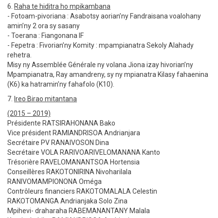
6.
Raha te hiditra ho mpikambana
- Fotoam-pivoriana : Asabotsy aorian’ny Fandraisana voalohany
amin’ny 2 ora sy sasany
- Toerana : Fiangonana IF
- Fepetra : Fivorian’ny Komity : mpampianatra Sekoly Alahady
rehetra.
Misy ny Assemblée Générale ny volana Jiona izay hivorian’ny
Mpampianatra, Ray amandreny, sy ny mpianatra Kilasy fahaenina
(K6) ka hatramin’ny fahafolo (K10).
7.
Ireo Birao mitantana
(2015 – 2019)
Présidente RATSIRAHONANA Bako
Vice président RAMIANDRISOA Andrianjara
Secrétaire PV RANAIVOSON Dina
Secrétaire VOLA RARIVOARIVELOMANANA Kanto
Trésorière RAVELOMANANTSOA Hortensia
Conseillères RAKOTONIRINA Nivoharilala
RANIVOMAMPIONONA Oméga
Contrôleurs financiers RAKOTOMALALA Celestin
RAKOTOMANGA Andrianjaka Solo Zina
Mpihevi- draharaha RABEMANANTANY Malala