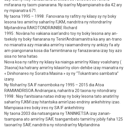
mifarana ny taom-pianarana. Ny isan’ny Mpampianatra dia 42 ary
ny mpianatra 671.
Ny taona 1995 – 1998 : Fanovana ny rafitry ny kilasy sy ny boky
lesona teo amin’ny sahan’ny FJKM, nandritra ny nitondran’ny
Mpitandrina RAKOTONDRAINIBE Richard
1995 : Novàna ho vakiana isan’andro toy ny boky lesona any an-
tsekoly ny boky fianarana ny Tenin’Andriamanitra ka any an-trano
no mianatra azy miaraka amin’ny raiamandreny ny ankizy fa aty
am-piangonana kosa dia famintinana sy fanazavana izay tsy azo
sisa no tena hatao.
Niova koa ny rafitry ny kilasy ka niainga amin’ny Kilasy voalohany (
3taona) ka hatrany amin’ny kilasin’ny olon-dehibe izay mianatra ny
« Dinihonareo ny Soratra Masina » sy ny “Tokantrano sambatra”
izany.
Ny filohan’ny SA IF nanomboka ny 1995 – 2015 dia Atoa
RAMIANDRISOA Andrianjara, naharitra 20 taona ny nitondrany.
1998 : Nisy fanitsiana natao indray ny boky lesona tato anatin’ny
sahan’ny FJKM izay hitantsika amin’izao endriny ankehitriny izao.
Mampiasa ireo boky ireo ny SA IF ankehitriny.
Ny taona 2003 dia natsangana ny TANINKETSA izay zanan-
tsampana ato amin’ny SAIF, tsangambato tamin’ny jobily faha 125
taonan’ny SAIF, nandritra ny nitondran’ny Mpitandrina