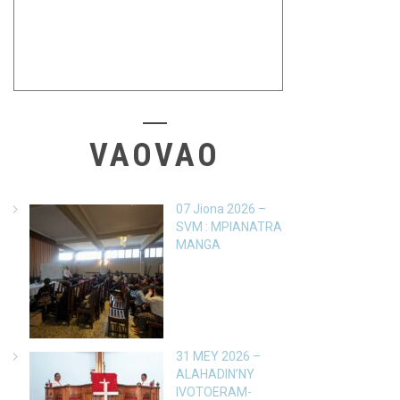
VAOVAO
07 Jiona 2026 –
SVM : MPIANATRA
MANGA
31 MEY 2026 –
ALAHADIN’NY
IVOTOERAM-