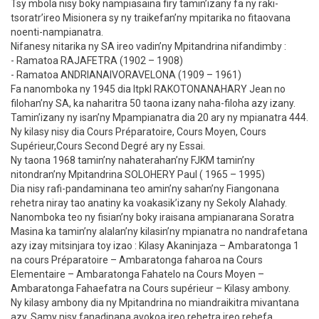
Tsy mbola nisy boky nampiasaina firy tamin’izany fa ny raki-
tsoratr’ireo Misionera sy ny traikefan’ny mpitarika no fitaovana
noenti-nampianatra.
Nifanesy nitarika ny SA ireo vadin’ny Mpitandrina nifandimby :
- Ramatoa RAJAFETRA (1902 – 1908)
- Ramatoa ANDRIANAIVORAVELONA (1909 – 1961)
Fa nanomboka ny 1945 dia Itpkl RAKOTONANAHARY Jean no
filohan’ny SA, ka naharitra 50 taona izany naha-filoha azy izany.
Tamin’izany ny isan’ny Mpampianatra dia 20 ary ny mpianatra 444.
Ny kilasy nisy dia Cours Préparatoire, Cours Moyen, Cours
Supérieur,Cours Second Degré ary ny Essai.
Ny taona 1968 tamin’ny nahaterahan’ny FJKM tamin’ny
nitondran’ny Mpitandrina SOLOHERY Paul ( 1965 – 1995)
Dia nisy rafi-pandaminana teo amin’ny sahan’ny Fiangonana
rehetra niray tao anatiny ka voakasik’izany ny Sekoly Alahady.
Nanomboka teo ny fisian’ny boky iraisana ampianarana Soratra
Masina ka tamin’ny alalan’ny kilasin’ny mpianatra no nandrafetana
azy izay mitsinjara toy izao : Kilasy Akaninjaza – Ambaratonga 1
na cours Préparatoire – Ambaratonga faharoa na Cours
Elementaire – Ambaratonga Fahatelo na Cours Moyen –
Ambaratonga Fahaefatra na Cours supérieur – Kilasy ambony.
Ny kilasy ambony dia ny Mpitandrina no miandraikitra mivantana
azy. Samy nisy fanadinana avokoa ireo rehetra ireo rehefa