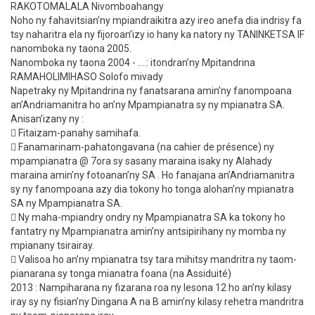
RAKOTOMALALA Nivomboahangy
Noho ny fahavitsian’ny mpiandraikitra azy ireo anefa dia indrisy fa
tsy naharitra ela ny fijoroan’izy io hany ka natory ny TANINKETSA IF
nanomboka ny taona 2005.
Nanomboka ny taona 2004 - ….: itondran’ny Mpitandrina
RAMAHOLIMIHASO Solofo mivady
Napetraky ny Mpitandrina ny fanatsarana amin’ny fanompoana
an’Andriamanitra ho an’ny Mpampianatra sy ny mpianatra SA.
Anisan’izany ny :
 Fitaizam-panahy samihafa.
 Fanamarinam-pahatongavana (na cahier de présence) ny
mpampianatra @ 7ora sy sasany maraina isaky ny Alahady
maraina amin’ny fotoanan’ny SA . Ho fanajana an’Andriamanitra
sy ny fanompoana azy dia tokony ho tonga alohan’ny mpianatra
SA ny Mpampianatra SA.
 Ny maha-mpiandry ondry ny Mpampianatra SA ka tokony ho
fantatry ny Mpampianatra amin’ny antsipirihany ny momba ny
mpianany tsirairay.
 Valisoa ho an’ny mpianatra tsy tara mihitsy mandritra ny taom-
pianarana sy tonga mianatra foana (na Assiduité)
2013 : Nampiharana ny fizarana roa ny lesona 12 ho an’ny kilasy
iray sy ny fisian’ny Dingana A na B amin’ny kilasy rehetra mandritra