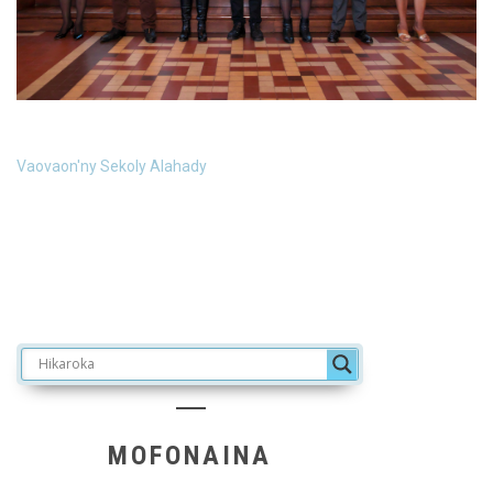
Vaovaon'ny Sekoly Alahady
MOFONAINA