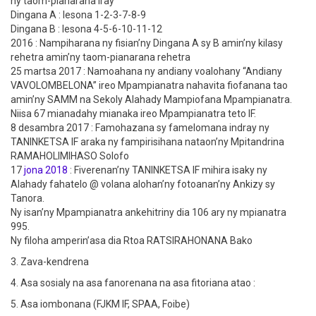
ny taom-pianarana iray
Dingana A : lesona 1-2-3-7-8-9
Dingana B : lesona 4-5-6-10-11-12
2016 : Nampiharana ny fisian’ny Dingana A sy B amin’ny kilasy
rehetra amin’ny taom-pianarana rehetra
25 martsa 2017 : Namoahana ny andiany voalohany “Andiany
VAVOLOMBELONA” ireo Mpampianatra nahavita fiofanana tao
amin’ny SAMM na Sekoly Alahady Mampiofana Mpampianatra.
Niisa 67 mianadahy mianaka ireo Mpampianatra teto IF.
8 desambra 2017 : Famohazana sy famelomana indray ny
TANINKETSA IF araka ny fampirisihana nataon’ny Mpitandrina
RAMAHOLIMIHASO Solofo
17
jona 2018
: Fiverenan’ny TANINKETSA IF mihira isaky ny
Alahady fahatelo @ volana alohan’ny fotoanan’ny Ankizy sy
Tanora.
Ny isan’ny Mpampianatra ankehitriny dia 106 ary ny mpianatra
995.
Ny filoha amperin’asa dia Rtoa RATSIRAHONANA Bako
3. Zava-kendrena
4. Asa sosialy na asa fanorenana na asa fitoriana atao :
5. Asa iombonana (FJKM IF, SPAA, Foibe)