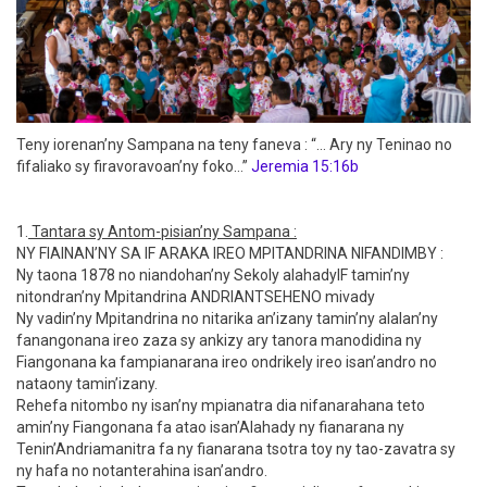
Teny iorenan’ny Sampana na teny faneva : “… Ary ny Teninao no
fifaliako sy firavoravoan’ny foko…”
Jeremia 15:16b
1.
Tantara sy Antom-pisian’ny Sampana :
NY FIAINAN’NY SA IF ARAKA IREO MPITANDRINA NIFANDIMBY :
Ny taona 1878 no niandohan’ny Sekoly alahadyIF tamin’ny
nitondran’ny Mpitandrina ANDRIANTSEHENO mivady
Ny vadin’ny Mpitandrina no nitarika an’izany tamin’ny alalan’ny
fanangonana ireo zaza sy ankizy ary tanora manodidina ny
Fiangonana ka fampianarana ireo ondrikely ireo isan’andro no
nataony tamin’izany.
Rehefa nitombo ny isan’ny mpianatra dia nifanarahana teto
amin’ny Fiangonana fa atao isan’Alahady ny fianarana ny
Tenin’Andriamanitra fa ny fianarana tsotra toy ny tao-zavatra sy
ny hafa no notanterahina isan’andro.