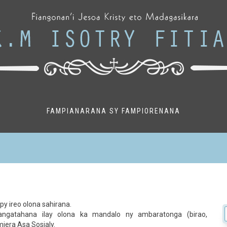
FAMPIANARANA SY FAMPIORENANA
y ireo olona sahirana.
angatahana ilay olona ka mandalo ny ambaratonga (birao,
iera Asa Sosialy.