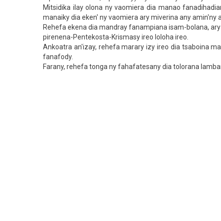
Mitsidika ilay olona ny vaomiera dia manao fanadihadi
manaiky dia eken' ny vaomiera ary miverina any amin'n
Rehefa ekena dia mandray fanampiana isam-bolana, ary 
pirenena-Pentekosta-Krismasy ireo loloha ireo.
Ankoatra an'izay, rehefa marary izy ireo dia tsaboina
fanafody.
Farany, rehefa tonga ny fahafatesany dia tolorana lamb