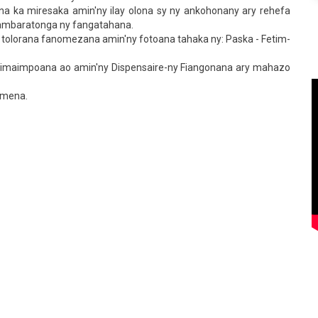
ana ka miresaka amin'ny ilay olona sy ny ankohonany ary rehefa
y ambaratonga ny fangatahana.
tolorana fanomezana amin'ny fotoana tahaka ny: Paska - Fetim-
 maimaimpoana ao amin'ny Dispensaire-ny Fiangonana ary mahazo
amena.