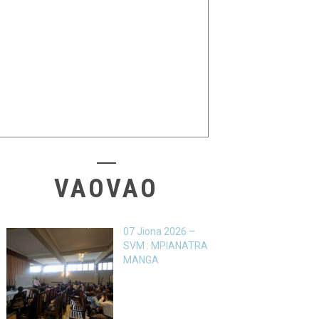
VAOVAO
07 Jiona 2026 –
SVM : MPIANATRA
MANGA