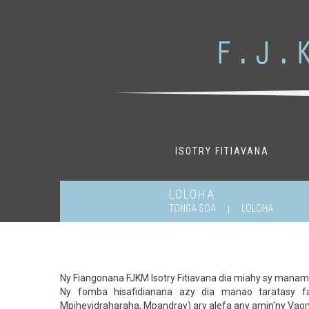
ISOTRY FITIAVANA
LOLOHA
TONGA SOA
LOLOHA
Ny Fiangonana FJKM Isotry Fitiavana dia miahy sy manamp
Ny fomba hisafidianana azy dia manao taratasy f
Mpihevidraharaha, Mpandray) ary alefa any amin'ny Vaom